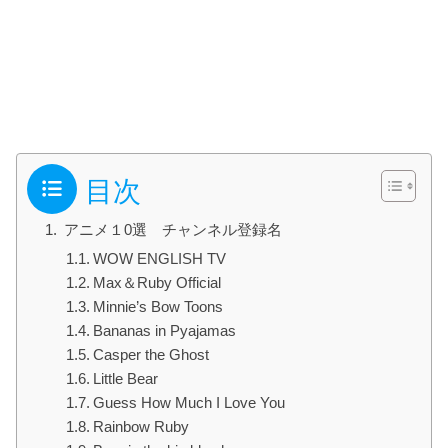
目次
アニメ１0選 チャンネル登録名
WOW ENGLISH TV
Max＆Ruby Official
Minnie’s Bow Toons
Bananas in Pyajamas
Casper the Ghost
Little Bear
Guess How Much I Love You
Rainbow Ruby