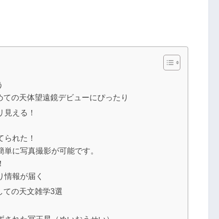
う
めての天体望遠鏡デビューにぴったり
リ見える！
てられた！
簡単に写真撮影が可能です。
！
り情報が届く
しての天文雑学3選