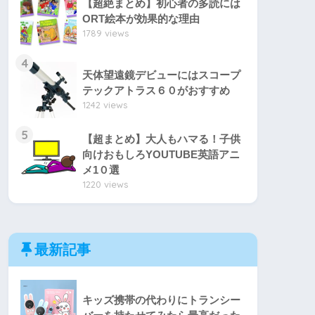
【超絶まとめ】初心者の多読には
ORT絵本が効果的な理由
1789 views
4
天体望遠鏡デビューにはスコープ
テックアトラス６０がおすすめ
1242 views
5
【超まとめ】大人もハマる！子供
向けおもしろYOUTUBE英語アニ
メ1０選
1220 views
最新記事
キッズ携帯の代わりにトランシー