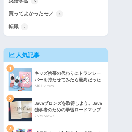
英語学習
6
買ってよかったモノ
4
転職
2
人気記事
1
キッズ携帯の代わりにトランシー
バーを持たせてみたら最高だった
6104 views
2
Javaブロンズを取得しよう。Java
独学者のための学習ロードマップ
2694 views
3